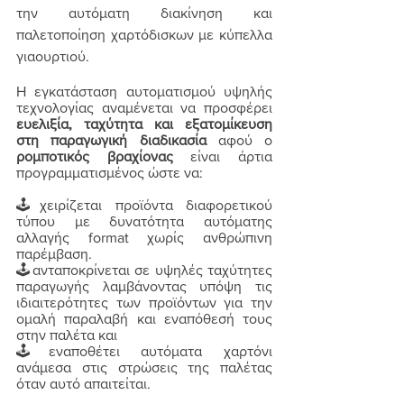
την αυτόματη διακίνηση και 
παλετοποίηση χαρτόδισκων με κύπελλα 
γιαουρτιού. 
Η εγκατάσταση αυτοματισμού υψηλής 
τεχνολογίας αναμένεται να προσφέρει 
ευελιξία, ταχύτητα και εξατομίκευση 
στη παραγωγική διαδικασία
 αφού ο 
ρομποτικός βραχίονας
είναι άρτια 
προγραμματισμένος ώστε να: 
🕹χειρίζεται προϊόντα διαφορετικού 
τύπου
 με δυνατότητα αυτόματης 
αλλαγής format χωρίς ανθρώπινη 
παρέμβαση. 
🕹
ανταποκρίνεται σε υψηλές ταχύτητες 
παραγωγής λαμβάνοντας υπόψη τις 
ιδιαιτερότητες των προϊόντων για την 
ομαλή παραλαβή και εναπόθεσή τους 
στην παλέτα και 
🕹
εναποθέτει αυτόματα χαρτόνι 
ανάμεσα στις στρώσεις της παλέτας 
όταν αυτό απαιτείται.