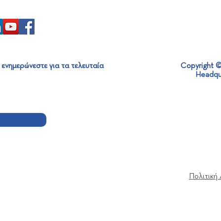
 ενημερώνεστε για τα τελευταία
Copyright ©
Headqu
Απονομή Βραβείου ETHOS
Όμιλ
Green στον Πρόεδρο του
Ασφά
Ομίλου SABO!
εργα
Πολιτική