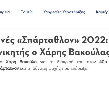
ιρεία
Τομείς
Υπηρεσίες Υποστήριξης
Καριέρ
νές «Σπάρταθλον» 2022:
νικητής ο Χάρης Βακούλας
κο 
Χάρη Βακούλα
 για τη διάκρισή του στον 
40ο 
άρταθλον
 και τη δύναμη ψυχής που επέδειξε!