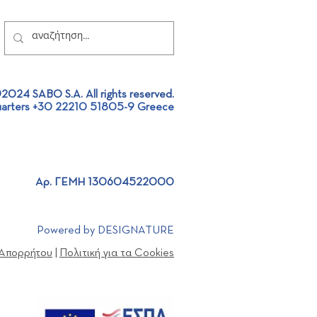
2024 SABO S.A. All rights reserved.
arters +30 22210 51805-9 Greece
ος SABO: Ομαδική
λιση για το σύνολο των
ζομένων!
Αρ. ΓΕΜΗ 130604522000
Powered by DESIGNATURE
 Απορρήτου
|
Πολιτική για τα Cookies