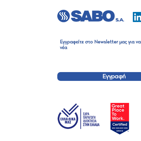
Εγγραφείτε στο Newsletter μας για να
νέα
Ο Όμιλος SABO στις Ημέρες
Καριέρας: Μαζί χτίζουμε το
μέλλον της Βιομηχανίας!
Εγγραφή