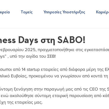
ιρεία
Τομείς
Υπηρεσίες Υποστήριξης
Καριέρ
ness Days στη SABO!
εβρουαρίου 2025, πραγματοποιήθηκε στις εγκαταστάσει
s” , υπό την αιγίδα του ΣΕΒ!
σωποι από 14 startup εταιρείες από διάφορα μέρη της Ε
ιλικό Ευβοίας, προκειμένου να γνωρίσουν από κοντά τ
σύντομη ξενάγηση στην παραγωγή μας από τις CEO της 
η, ενώ ακολούθησε σύντομη εταιρική παρουσίαση από κ
έχη της εταιρείας μας.