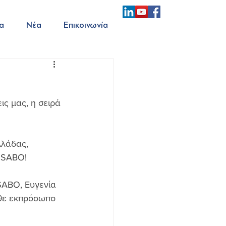
α
Νέα
Επικοινωνία
ς μας, η σειρά 
λλάδας, 
η SABO!
SABO, Ευγενία 
άθε εκπρόσωπο 