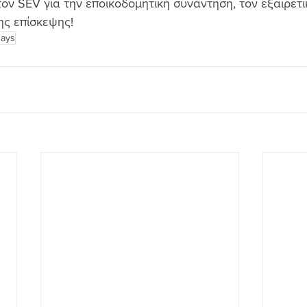
ον SEV για την εποικοδομητική συνάντηση, τον εξαιρετι
ης επίσκεψης!
days