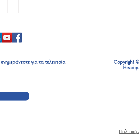
 ενημερώνεστε για τα τελευταία
Copyright ©
Headqu
Επίσκεψη του Πρέσβη
360ο
Μεξικού στη SABO: Ενίσχυση
Holi
Διεθνών Συνεργασιών και
Βιώσιμης Ανάπτυξης
Πολιτική