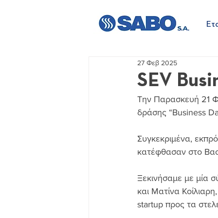
Ετα
27 Φεβ 2025
SEV Busi
Την Παρασκευή 21 Φ
δράσης “Business Day
Συγκεκριμένα, εκπρό
κατέφθασαν στο Βασ
Ξεκινήσαμε με μία 
και Ματίνα Κοίλιαρ
startup προς τα στελ