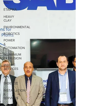
ALL
ΕΤΑΙΡΙΚΑ
HEAVY
CLAY
ENVIRONMENTAL
ROBOTICS
POWER
&
AUTOMATION
ALUMINIUM
EXTRUSION
MARINE
SERVICES
Ε.Κ.Ε.
ΕΚΘΕΣΕΙΣ
INSTALLATION
&
SERVICES