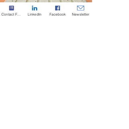
Contact Form
LinkedIn
Facebook
Newsletter
Μελέτες αναβάθμισης ξηραντηρίου
και φούρνου
Αναλύοντας τα δεδομένα από φούρνο
και το ξηραντήριο, προτείνουμε λύσεις
που θα συμβάλουν στη βελτίωση της
ποιότητας, της κατανάλωσης
ενέργειας και της συνολικής
αποδοτικότητας.
Εστιάζουμε στην ανάλυση και
βελτίωση:
Έλεγχος των ανεμιστήρων ανάμειξης