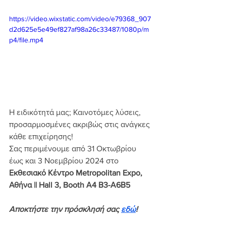
https://video.wixstatic.com/video/e79368_907
d2d625e5e49ef827af98a26c33487/1080p/m
p4/file.mp4
Η ειδικότητά μας; Καινοτόμες λύσεις, 
προσαρμοσμένες ακριβώς στις ανάγκες 
κάθε επιχείρησης!
Σας περιμένουμε από 31 Οκτωβρίου 
έως και 3 Νοεμβρίου 2024 στο 
Εκθεσιακό Κέντρο Metropolitan Expo, 
Αθήνα || Hall 3, Booth Α4 Β3-Α6Β5
Αποκτήστε την πρόσκλησή σας 
εδώ
!