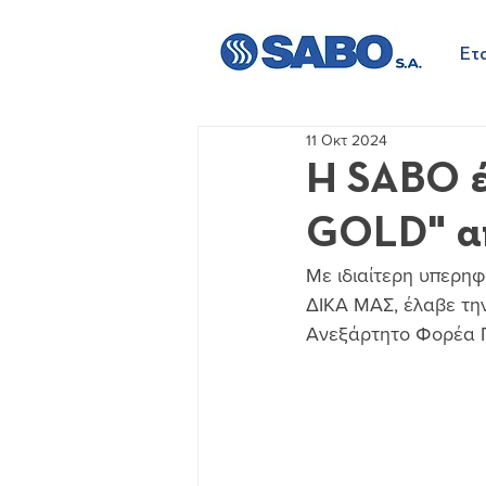
Ετα
11 Οκτ 2024
Η SABO έ
GOLD" απ
Με ιδιαίτερη υπερη
ΔΙΚΑ ΜΑΣ, έλαβε την
Ανεξάρτητο Φορέα 