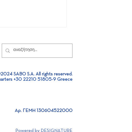
2024 SABO S.A. All rights reserved.
arters +30 22210 51805-9 Greece
 Project Design |
stic project approach
Αρ. ΓΕΜΗ 130604522000
Powered by DESIGNATURE