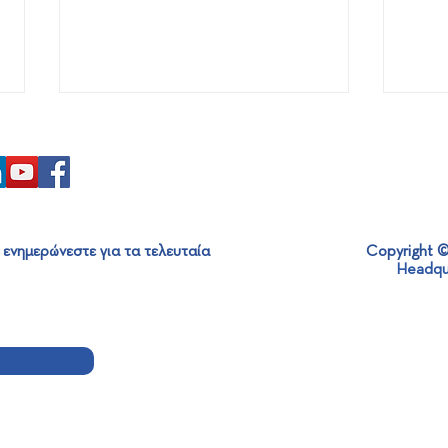
 ενημερώνεστε για τα τελευταία
Copyright ©
Headqu
Επίσκεψη του Πρέσβη
360ο
Μεξικού στη SABO: Ενίσχυση
Holi
Διεθνών Συνεργασιών και
Βιώσιμης Ανάπτυξης