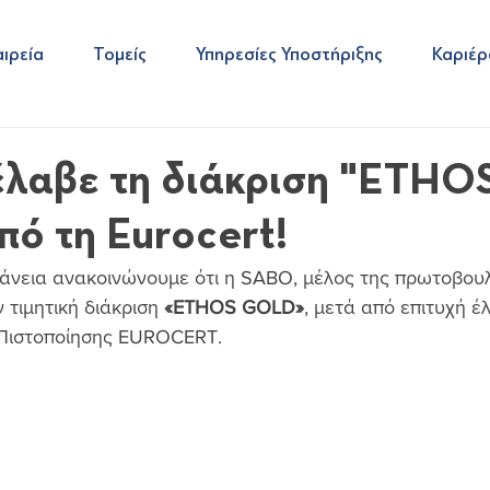
ιρεία
Τομείς
Υπηρεσίες Υποστήριξης
Καριέρ
λαβε τη διάκριση "ETHO
ό τη Eurocert!
φάνεια ανακοινώνουμε ότι η SABO, μέλος της πρωτοβου
 τιμητική διάκριση 
«ETHOS GOLD»
, μετά από επιτυχή έ
Πιστοποίησης EUROCERT.