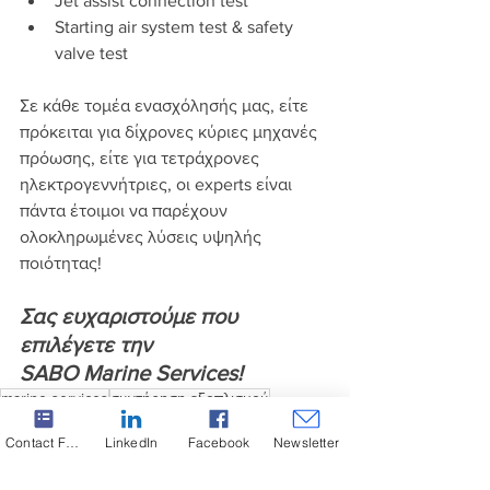
Jet assist connection test
Starting air system test & safety 
valve test
Σε κάθε τομέα ενασχόλησής μας, είτε 
πρόκειται για δίχρονες κύριες μηχανές 
πρόωσης, είτε για τετράχρονες 
ηλεκτρογεννήτριες, οι experts είναι 
πάντα έτοιμοι να παρέχουν 
ολοκληρωμένες λύσεις υψηλής 
ποιότητας!
Σας ευχαριστούμε που 
επιλέγετε την 
SABO Marine Services!
marine services
συντήρηση εξοπλισμού
MARINE SERVICES
Contact Form
LinkedIn
Facebook
Newsletter