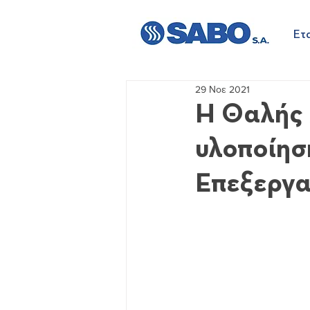
Ετα
29 Νοε 2021
Η Θαλής 
υλοποίησ
Επεξεργα