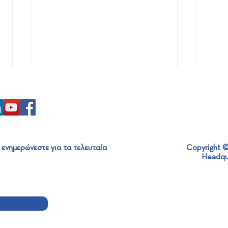
 ενημερώνεστε για τα τελευταία
Copyright ©
Headqu
Η SABO παραδίδει μια νέα
Σε ε
μονάδα επεξεργασίας
κατα
επικίνδυνων αποβλήτων
στη 