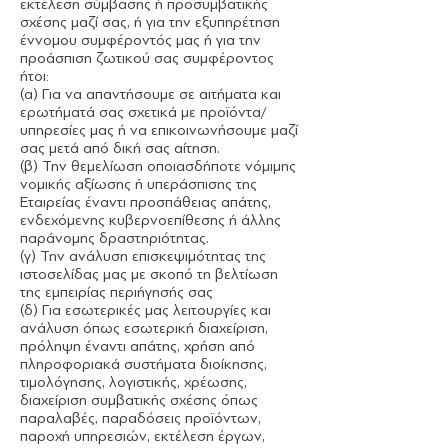
εκτέλεση σύμβασης ή προσυμβατικής
σχέσης μαζί σας, ή για την εξυπηρέτηση
έννομου συμφέροντός μας ή για την
προάσπιση ζωτικού σας συμφέροντος
ήτοι:
(α) Για να απαντήσουμε σε αιτήματα και
ερωτήματά σας σχετικά με προϊόντα/
υπηρεσίες μας ή να επικοινωνήσουμε μαζί
σας μετά από δική σας αίτηση.
(β) Την θεμελίωση οποιασδήποτε νόμιμης
νομικής αξίωσης ή υπεράσπισης της
Εταιρείας έναντι προσπάθειας απάτης,
ενδεχόμενης κυβερνοεπίθεσης ή άλλης
παράνομης δραστηριότητας.
(γ) Την ανάλυση επισκεψιμότητας της
ιστοσελίδας μας με σκοπό τη βελτίωση
της εμπειρίας περιήγησής σας
(δ) Για εσωτερικές μας λειτουργίες και
ανάλυση όπως εσωτερική διαχείριση,
πρόληψη έναντι απάτης, χρήση από
πληροφοριακά συστήματα διοίκησης,
τιμολόγησης, λογιστικής, χρέωσης,
διαχείριση συμβατικής σχέσης όπως
παραλαβές, παραδόσεις προϊόντων,
παροχή υπηρεσιών, εκτέλεση έργων,