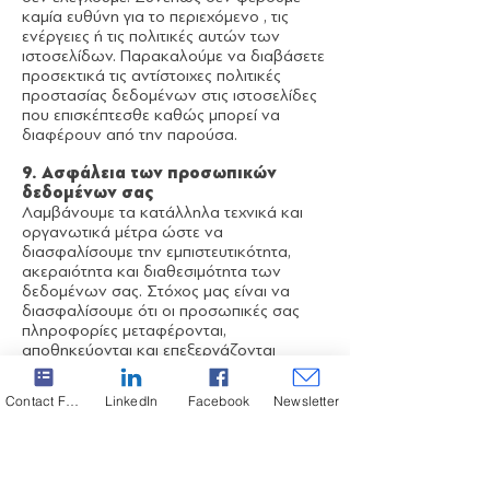
καμία ευθύνη για το περιεχόμενο , τις
ενέργειες ή τις πολιτικές αυτών των
ιστοσελίδων. Παρακαλούμε να διαβάσετε
προσεκτικά τις αντίστοιχες πολιτικές
προστασίας δεδομένων στις ιστοσελίδες
που επισκέπτεσθε καθώς μπορεί να
διαφέρουν από την παρούσα.
9. Ασφάλεια των προσωπικών
δεδομένων σας
Λαμβάνουμε τα κατάλληλα τεχνικά και
οργανωτικά μέτρα ώστε να
διασφαλίσουμε την εμπιστευτικότητα,
ακεραιότητα και διαθεσιμότητα των
δεδομένων σας. Στόχος μας είναι να
διασφαλίσουμε ότι οι προσωπικές σας
πληροφορίες μεταφέρονται,
αποθηκεύονται και επεξεργάζονται
σύμφωνα με τα κατάλληλα διεθνή
πρότυπα και διαδικασίες ασφαλείας. Στην
Contact Form
LinkedIn
Facebook
Newsletter
Εταιρεία διαθέτουμε εκπαιδευμένο και
υπεύθυνο προσωπικό, διαθέτουμε
κατάλληλες πολιτικές ασφαλείας και
χρησιμοποιούμε τα κατάλληλα τεχνικά και
επιχειρησιακά εργαλεία όπως