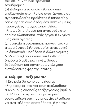
fax, διεύθυνση ηλεκτρονικού
ταχυδρομείου.
(β) Δεδομένα τα οποία τέθηκαν υπό
επεξεργασία στο πλαίσιο ενός έργου, μιας
αγοραπωλησίας προϊόντος ή υπηρεσίας,
όπως προσωπικά δεδομένα σχετικά με τις
παραγγελίες, πραγματοποιηθείσες
πληρωμές, αιτήματα και αναφορές στο
πλαίσιο υλοποίησης ενός έργου ή εν γένει
μίας συνεργασίας.
(γ) στοιχεία πιστοληπτικής ικανότητας και
ακεραιότητας (πληροφορίες αναφορικά
με δικαστικές υποθέσεις ή άλλες νομικές
διαδικασίες) που έχουν συλλεχθεί από
δημόσια διαθέσιμες πηγές, βάσεις
δεδομένων και οργανισμών ελέγχου
πιστοληπτικής φερεγγυότητας.
4. Νόμιμη Επεξεργασία
Η Εταιρεία θα χρησιμοποιήσει τις
πληροφορίες σας για τους ακόλουθους
σύννομους σκοπούς επεξεργασίας (άρθ. 6
ΓΚΠΔ), κατά περίπτωση, με τη ρητή
συγκατάθεσή σας που μπορείτε ελεύθερα
να ανακαλέσετε οποτεδήποτε, ή για την