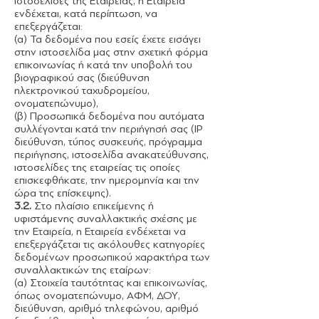
ιστοσελίδες της Εταιρείας, η Εταιρεία
ενδέχεται, κατά περίπτωση, να
επεξεργάζεται:
(α) Τα δεδομένα που εσείς έχετε εισάγει
στην ιστοσελίδα μας στην σχετική φόρμα
επικοινωνίας ή κατά την υποβολή του
βιογραφικού σας (διεύθυνση
ηλεκτρονικού ταχυδρομείου,
ονοματεπώνυμο),
(β) Προσωπικά δεδομένα που αυτόματα
συλλέγονται κατά την περιήγησή σας (IP
διεύθυνση, τύπος συσκευής, πρόγραμμα
περιήγησης, ιστοσελίδα ανακατεύθυνσης,
ιστοσελίδες της εταιρείας τις οποίες
επισκεφθήκατε, την ημερομηνία και την
ώρα της επίσκεψης).
3.2.
Στο πλαίσιο επικείμενης ή
υφιστάμενης συναλλακτικής σχέσης με
την Εταιρεία, η Εταιρεία ενδέχεται να
επεξεργάζεται τις ακόλουθες κατηγορίες
δεδομένων προσωπικού χαρακτήρα των
συναλλακτικών της εταίρων:
(α) Στοιχεία ταυτότητας και επικοινωνίας,
όπως ονοματεπώνυμο, ΑΦΜ, ΔΟΥ,
διεύθυνση, αριθμό τηλεφώνου, αριθμό