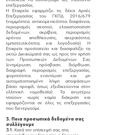
επεξεργασίας.
Η Εταιρεία εφαρμόζει τις δέκα Αρχές
Επεξεργασίας του ΓΚΠΔ 2016/679
(νομιμότητα, αντικειμενικότητα, διαφάνεια,
περιορισμός σκοπού, ελαχιστοποίηση
δεδομένων, ακρίβεια, περιορισμός
χρόνου αποθήκευσης, ακεραιότητα,
εμπιστευτικότητα, και λογοδοσία). Η
Εταιρεία προστατεύει και διασφαλίζει τα
οκτώ Δικαιώματά σας ως προς την χρήση
των Προσωπικών Δεδομένων Σας
(ενημέρωση, πρόσβαση, διόρθωση,
διαγραφή, περιορισμός επεξεργασίας,
φορητότητα, εναντίωση και μη
αυτοματοποιημένη λήψη αποφάσεων
βάσει προφίλ, όπως εξειδικεύονται στην
ελληνική νομοθεσία). Τα ανωτέρω
ισχύουν χωρίς καμία διάκριση και
εφαρμόζονται σε όλες τις επεξεργασίες
που διενεργούμε.
3. Ποια προσωπικά δεδομένα σας
συλλέγουμε
3.1.
Κατά την επίσκεψή σας στις