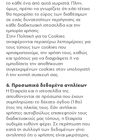
το κάθε ένα από αυτά χωριστά. Πλην,
όμως, πρέπει να γνωρίζετε ότι κάτι τέτοιο
θα περιορίσει το εύρος των διαθέσιμων
σε εσάς δυνατοτήτων περιήγησης σε
κάθε διαδικτυακή ιστοσελίδα και την
εμπειρία χρήσης.
Στην Πολιτική για τα Cookies
αναφέρονται περαιτέρω λεπτομέρειες για
τους τύπους των cookies που
χρησιμοποιούμε, την χρήση τους, καθώς
και τρόπους για να διαγράψετε ή να
εμποδίσετε την αποθήκευση
συγκεκριμένων cookies στον υπολογιστή
ή την κινητή συσκευή σας.
6. Προσωπικά δεδομένα ανηλίκων
Η Εταιρεία και η ιστοσελίδα της
απευθύνονται σε πρόσωπα που έχουν
συμπληρώσει το δέκατο όγδοο (18ο)
έτος της ηλικίας τους. Εάν ανήλικοι
χρήστες αυτοβούλως επισκεφτούν τους
διαδικτυακούς μας τόπους, η Εταιρεία
ουδεμία ευθύνη φέρει. Σε περίπτωση που
κατά τη συλλογή των δεδομένων γίνει
αντιληπτό ότι ο χρήστης είναι μικρότερης