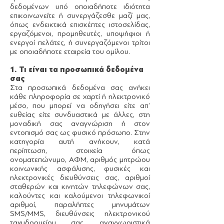
δεδομένων υπό οποιαδήποτε ιδιότητα
επικοινωνείτε ή συνεργάζεσθε μαζί μας,
όπως ενδεικτικά επισκέπτες ιστοσελίδας,
εργαζόμενοι, προμηθευτές, υποψήφιοι ή
ενεργοί πελάτες, ή συνεργαζόμενοι τρίτοι
με οποιαδήποτε εταιρεία του ομίλου.
1. Τι είναι τα προσωπικά δεδομένα
σας
Στα προσωπικά δεδομένα σας ανήκει
κάθε πληροφορία σε χαρτί ή ηλεκτρονικό
μέσο, που μπορεί να οδηγήσει είτε απ’
ευθείας είτε συνδυαστικά με άλλες, στη
μοναδική σας αναγνώριση ή στον
εντοπισμό σας ως φυσικό πρόσωπο. Στην
κατηγορία αυτή ανήκουν, κατά
περίπτωση, στοιχεία όπως
ονοματεπώνυμο, ΑΦΜ, αριθμός μητρώου
κοινωνικής ασφάλισης, φυσικές και
ηλεκτρονικές διευθύνσεις σας, αριθμοί
σταθερών και κινητών τηλεφώνων σας,
καλούντες και καλούμενοι τηλεφωνικοί
αριθμοί, παραλήπτες μηνυμάτων
SMS/MMS, διευθύνσεις ηλεκτρονικού
ταχυδρομείου σας, αναγνωριστικά