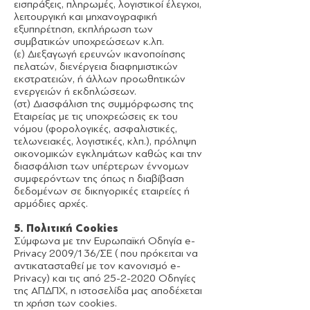
εισπράξεις, πληρωμές, λογιστικοί έλεγχοι,
λειτουργική και μηχανογραφική
εξυπηρέτηση, εκπλήρωση των
συμβατικών υποχρεώσεων κ.λπ.
(ε) Διεξαγωγή ερευνών ικανοποίησης
πελατών, διενέργεια διαφημιστικών
εκστρατειών, ή άλλων προωθητικών
ενεργειών ή εκδηλώσεων.
(στ) Διασφάλιση της συμμόρφωσης της
Εταιρείας με τις υποχρεώσεις εκ του
νόμου (φορολογικές, ασφαλιστικές,
τελωνειακές, λογιστικές, κλπ.), πρόληψη
οικονομικών εγκλημάτων καθώς και την
διασφάλιση των υπέρτερων έννομων
συμφερόντων της όπως η διαβίβαση
δεδομένων σε δικηγορικές εταιρείες ή
αρμόδιες αρχές.
5. Πολιτική Cookies
Σύμφωνα με την Ευρωπαϊκή Οδηγία e-
Privacy 2009/136/ΣΕ ( που πρόκειται να
αντικατασταθεί με τον κανονισμό e-
Privacy) και τις από
25-2-2020
Οδηγίες
της ΑΠΔΠΧ, η ιστοσελίδα μας αποδέχεται
τη χρήση των cookies.