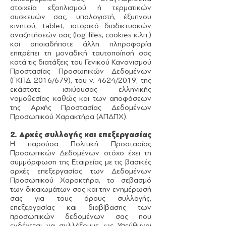
στοιχεία εξοπλισμού ή τερματικών
συσκευών σας, υπολογιστή, έξυπνου
κινητού, tablet, ιστορικό διαδικτυακών
αναζητήσεών σας (log files, cookies κ.λπ.)
και οποιαδήποτε άλλη πληροφορία
επιτρέπει τη μοναδική ταυτοποίησή σας
κατά τις διατάξεις του Γενικού Κανονισμού
Προστασίας Προσωπικών Δεδομένων
(ΓΚΠΔ 2016/679), του ν. 4624/2019, της
εκάστοτε ισχύουσας ελληνικής
νομοθεσίας καθώς και των αποφάσεων
της Αρχής Προστασίας Δεδομένων
Προσωπικού Χαρακτήρα (ΑΠΔΠΧ).
2. Αρχές συλλογής και επεξεργασίας
Η παρούσα Πολιτική Προστασίας
Προσωπικών Δεδομένων στόχο έχει τη
συμμόρφωση της Εταιρείας με τις βασικές
αρχές επεξεργασίας των Δεδομένων
Προσωπικού Χαρακτήρα, το σεβασμό
των δικαιωμάτων σας και την ενημέρωσή
σας για τους όρους συλλογής,
επεξεργασίας και διαβίβασης των
προσωπικών δεδομένων σας που
ενδέχεται να συλλέξουμε ως Υπεύθυνοι