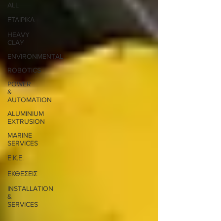
ALL
ΕΤΑΙΡΙΚΑ
HEAVY
CLAY
ENVIRONMENTAL
ROBOTICS
POWER
&
AUTOMATION
ALUMINIUM
EXTRUSION
MARINE
SERVICES
Ε.Κ.Ε.
ΕΚΘΕΣΕΙΣ
INSTALLATION
&
SERVICES