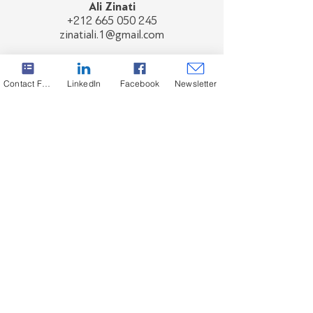
Ali Zinati
+212 665 050 245
zinatiali.1@gmail.com
Αίγυπτος, Λιβύη
Contact Form
LinkedIn
Facebook
Newsletter
Shafik Sabry
+2 (0) 127 155 0444
shafiksabry@hotmail.com
Εγγραφείτε στο Newsletter μας για να ενημερώνεστε
για τα τελευταία νέα