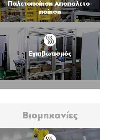
Παλετοποίηση Αποπαλετο-
ποίηση
Εγκιβωτισμός
Βιομηχανίες